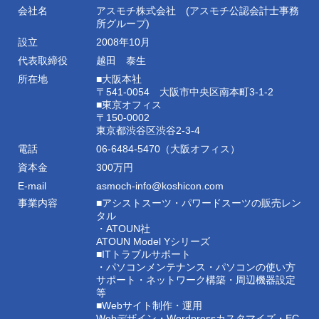
会社名
アスモチ株式会社 (アスモチ公認会計士事務
所グループ)
設立
2008年10月
代表取締役
越田 泰生
所在地
■大阪本社
〒541-0054 大阪市中央区南本町3-1-2
■東京オフィス
〒150-0002
東京都渋谷区渋谷2-3-4
電話
06-6484-5470（大阪オフィス）
資本金
300万円
E-mail
asmoch-info@koshicon.com
事業内容
■アシストスーツ・パワードスーツの販売レン
タル
・ATOUN社
ATOUN Model Yシリーズ
■ITトラブルサポート
・パソコンメンテナンス・パソコンの使い方
サポート・ネットワーク構築・周辺機器設定
等
■Webサイト制作・運用
Webデザイン・Wordpressカスタマイズ・EC