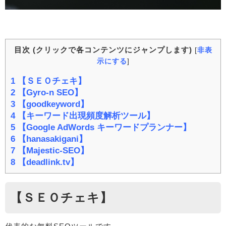
目次 (クリックで各コンテンツにジャンプします)
[
非表
示にする
]
1
【ＳＥＯチェキ】
2
【Gyro-n SEO】
3
【goodkeyword】
4
【キーワード出現頻度解析ツール】
5
【Google AdWords キーワードプランナー】
6
【hanasakigani】
7
【Majestic-SEO】
8
【deadlink.tv】
【ＳＥＯチェキ】