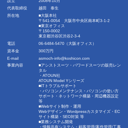
設立
2008年10月
代表取締役
越田 泰生
所在地
■大阪本社
〒541-0054 大阪市中央区南本町3-1-2
■東京オフィス
〒150-0002
東京都渋谷区渋谷2-3-4
電話
06-6484-5470（大阪オフィス）
資本金
300万円
E-mail
asmoch-info@koshicon.com
事業内容
■アシストスーツ・パワードスーツの販売レン
タル
・ATOUN社
ATOUN Model Yシリーズ
■ITトラブルサポート
・パソコンメンテナンス・パソコンの使い方
サポート・ネットワーク構築・周辺機器設定
等
■Webサイト制作・運用
Webデザイン・Wordpressカスタマイズ・EC
サイト構築・SEO対策 等
■業務システム開発
・情報共有システム・顧客管理/案件管理/工事