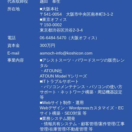
代表取締役
越田 泰生
所在地
■大阪本社
〒541-0054 大阪市中央区南本町3-1-2
■東京オフィス
〒150-0002
東京都渋谷区渋谷2-3-4
電話
06-6484-5470（大阪オフィス）
資本金
300万円
E-mail
asmoch-info@koshicon.com
事業内容
■アシストスーツ・パワードスーツの販売レン
タル
・ATOUN社
ATOUN Model Yシリーズ
■ITトラブルサポート
・パソコンメンテナンス・パソコンの使い方
サポート・ネットワーク構築・周辺機器設定
等
■Webサイト制作・運用
Webデザイン・Wordpressカスタマイズ・EC
サイト構築・SEO対策 等
■業務システム開発
・情報共有システム・顧客管理/案件管理/工事
管理/在庫管理/不動産管理 等