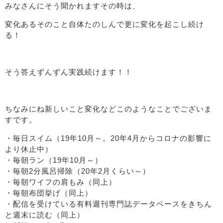
みなさんにそう聞かれますその時は、
変化あるそのこと自体たのしんで更に変化を起こし続け
る！
そう答えずんずん実践続けます！！
ちなみにね新しいこと変化などこのようなことでございま
すです。
・毎日スイム（19年10月～。20年4月からコロナの影響に
より休止中）
・毎朝ラン（19年10月～）
・毎朝2分風呂掃除（20年2月くらい～）
・毎朝ワイフの肩もみ（同上）
・毎朝布団挙げ（同上）
・配信を受けている有料週刊専門誌データベースをきちん
と週末に読む（同上）