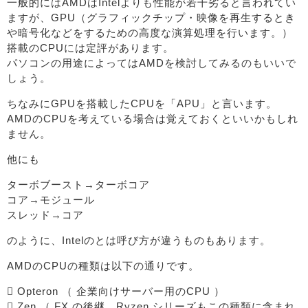
一般的にはAMDはIntelよりも性能が若干劣ると言われてい
ますが、GPU（グラフィックチップ・映像を再生するとき
や暗号化などをするための高度な演算処理を行います。）
搭載のCPUには定評があります。
パソコンの用途によってはAMDを検討してみるのもいいで
しょう。
ちなみにGPUを搭載したCPUを「APU」と言います。
AMDのCPUを考えている場合は覚えておくといいかもしれ
ません。
他にも
ターボブースト→ターボコア
コア→モジュール
スレッド→コア
のように、Intelのとは呼び方が違うものもあります。
AMDのCPUの種類は以下の通りです。
 Opteron （ 企業向けサーバー用のCPU ）
 Zen （ FX の後継、Ryzen シリーズもこの種類に含まれ