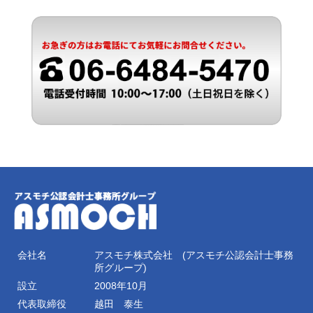
会社名
アスモチ株式会社 (アスモチ公認会計士事務
所グループ)
設立
2008年10月
代表取締役
越田 泰生