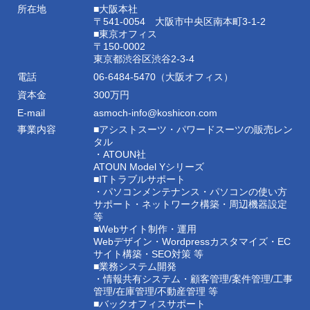
所在地
■大阪本社
〒541-0054 大阪市中央区南本町3-1-2
■東京オフィス
〒150-0002
東京都渋谷区渋谷2-3-4
電話
06-6484-5470（大阪オフィス）
資本金
300万円
E-mail
asmoch-info@koshicon.com
事業内容
■アシストスーツ・パワードスーツの販売レン
タル
・ATOUN社
ATOUN Model Yシリーズ
■ITトラブルサポート
・パソコンメンテナンス・パソコンの使い方
サポート・ネットワーク構築・周辺機器設定
等
■Webサイト制作・運用
Webデザイン・Wordpressカスタマイズ・EC
サイト構築・SEO対策 等
■業務システム開発
・情報共有システム・顧客管理/案件管理/工事
管理/在庫管理/不動産管理 等
■バックオフィスサポート