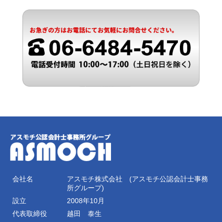
会社名
アスモチ株式会社 (アスモチ公認会計士事務
所グループ)
設立
2008年10月
代表取締役
越田 泰生