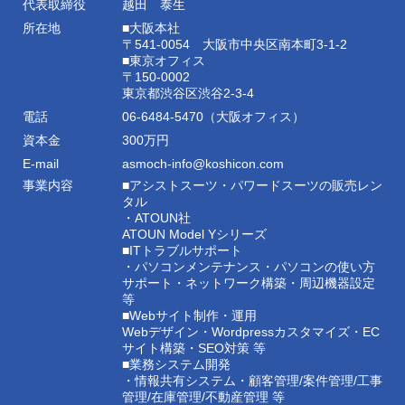
代表取締役
越田 泰生
所在地
■大阪本社
〒541-0054 大阪市中央区南本町3-1-2
■東京オフィス
〒150-0002
東京都渋谷区渋谷2-3-4
電話
06-6484-5470（大阪オフィス）
資本金
300万円
E-mail
asmoch-info@koshicon.com
事業内容
■アシストスーツ・パワードスーツの販売レン
タル
・ATOUN社
ATOUN Model Yシリーズ
■ITトラブルサポート
・パソコンメンテナンス・パソコンの使い方
サポート・ネットワーク構築・周辺機器設定
等
■Webサイト制作・運用
Webデザイン・Wordpressカスタマイズ・EC
サイト構築・SEO対策 等
■業務システム開発
・情報共有システム・顧客管理/案件管理/工事
管理/在庫管理/不動産管理 等