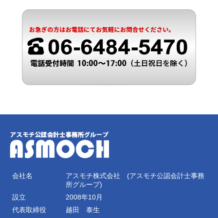
会社名
アスモチ株式会社 (アスモチ公認会計士事務
所グループ)
設立
2008年10月
代表取締役
越田 泰生