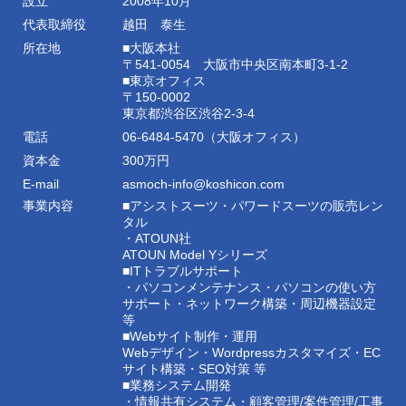
設立
2008年10月
代表取締役
越田 泰生
所在地
■大阪本社
〒541-0054 大阪市中央区南本町3-1-2
■東京オフィス
〒150-0002
東京都渋谷区渋谷2-3-4
電話
06-6484-5470（大阪オフィス）
資本金
300万円
E-mail
asmoch-info@koshicon.com
事業内容
■アシストスーツ・パワードスーツの販売レン
タル
・ATOUN社
ATOUN Model Yシリーズ
■ITトラブルサポート
・パソコンメンテナンス・パソコンの使い方
サポート・ネットワーク構築・周辺機器設定
等
■Webサイト制作・運用
Webデザイン・Wordpressカスタマイズ・EC
サイト構築・SEO対策 等
■業務システム開発
・情報共有システム・顧客管理/案件管理/工事