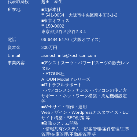
代表取締役
越田 泰生
所在地
■大阪本社
〒541-0054 大阪市中央区南本町3-1-2
■東京オフィス
〒150-0002
東京都渋谷区渋谷2-3-4
電話
06-6484-5470（大阪オフィス）
資本金
300万円
E-mail
asmoch-info@koshicon.com
事業内容
■アシストスーツ・パワードスーツの販売レン
タル
・ATOUN社
ATOUN Model Yシリーズ
■ITトラブルサポート
・パソコンメンテナンス・パソコンの使い方
サポート・ネットワーク構築・周辺機器設定
等
■Webサイト制作・運用
Webデザイン・Wordpressカスタマイズ・EC
サイト構築・SEO対策 等
■業務システム開発
・情報共有システム・顧客管理/案件管理/工事
管理/在庫管理/不動産管理 等