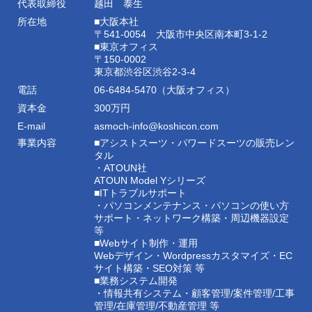
代表取締役
越田 泰生
所在地
■大阪本社
〒541-0054 大阪市中央区南本町3-1-2
■東京オフィス
〒150-0002
東京都渋谷区渋谷2-3-4
電話
06-6484-5470（大阪オフィス）
資本金
300万円
E-mail
asmoch-info@koshicon.com
事業内容
■アシストスーツ・パワードスーツの販売レン
タル
・ATOUN社
ATOUN Model Yシリーズ
■ITトラブルサポート
・パソコンメンテナンス・パソコンの使い方
サポート・ネットワーク構築・周辺機器設定
等
■Webサイト制作・運用
Webデザイン・Wordpressカスタマイズ・EC
サイト構築・SEO対策 等
■業務システム開発
・情報共有システム・顧客管理/案件管理/工事
管理/在庫管理/不動産管理 等