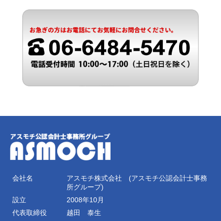
会社名
アスモチ株式会社 (アスモチ公認会計士事務
所グループ)
設立
2008年10月
代表取締役
越田 泰生