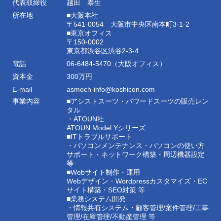
代表取締役
越田 泰生
所在地
■大阪本社
〒541-0054 大阪市中央区南本町3-1-2
■東京オフィス
〒150-0002
東京都渋谷区渋谷2-3-4
電話
06-6484-5470（大阪オフィス）
資本金
300万円
E-mail
asmoch-info@koshicon.com
事業内容
■アシストスーツ・パワードスーツの販売レン
タル
・ATOUN社
ATOUN Model Yシリーズ
■ITトラブルサポート
・パソコンメンテナンス・パソコンの使い方
サポート・ネットワーク構築・周辺機器設定
等
■Webサイト制作・運用
Webデザイン・Wordpressカスタマイズ・EC
サイト構築・SEO対策 等
■業務システム開発
・情報共有システム・顧客管理/案件管理/工事
管理/在庫管理/不動産管理 等