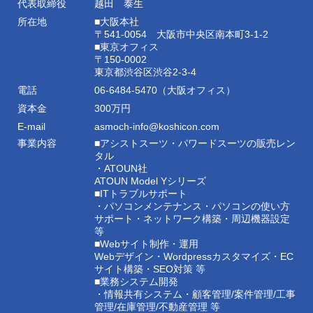
代表取締役
越田 泰生
所在地
■大阪本社
〒541-0054 大阪市中央区南本町3-1-2
■東京オフィス
〒150-0002
東京都渋谷区渋谷2-3-4
電話
06-6484-5470（大阪オフィス）
資本金
300万円
E-mail
asmoch-info@koshicon.com
事業内容
■アシストスーツ・パワードスーツの販売レン
タル
・ATOUN社
ATOUN Model Yシリーズ
■ITトラブルサポート
・パソコンメンテナンス・パソコンの使い方
サポート・ネットワーク構築・周辺機器設定
等
■Webサイト制作・運用
Webデザイン・Wordpressカスタマイズ・EC
サイト構築・SEO対策 等
■業務システム開発
・情報共有システム・顧客管理/案件管理/工事
管理/在庫管理/不動産管理 等