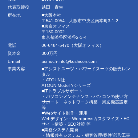
代表取締役
越田 泰生
所在地
■大阪本社
〒541-0054 大阪市中央区南本町3-1-2
■東京オフィス
〒150-0002
東京都渋谷区渋谷2-3-4
電話
06-6484-5470（大阪オフィス）
資本金
300万円
E-mail
asmoch-info@koshicon.com
事業内容
■アシストスーツ・パワードスーツの販売レン
タル
・ATOUN社
ATOUN Model Yシリーズ
■ITトラブルサポート
・パソコンメンテナンス・パソコンの使い方
サポート・ネットワーク構築・周辺機器設定
等
■Webサイト制作・運用
Webデザイン・Wordpressカスタマイズ・EC
サイト構築・SEO対策 等
■業務システム開発
・情報共有システム・顧客管理/案件管理/工事