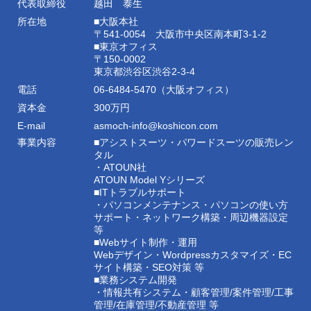
代表取締役
越田 泰生
所在地
■大阪本社
〒541-0054 大阪市中央区南本町3-1-2
■東京オフィス
〒150-0002
東京都渋谷区渋谷2-3-4
電話
06-6484-5470（大阪オフィス）
資本金
300万円
E-mail
asmoch-info@koshicon.com
事業内容
■アシストスーツ・パワードスーツの販売レン
タル
・ATOUN社
ATOUN Model Yシリーズ
■ITトラブルサポート
・パソコンメンテナンス・パソコンの使い方
サポート・ネットワーク構築・周辺機器設定
等
■Webサイト制作・運用
Webデザイン・Wordpressカスタマイズ・EC
サイト構築・SEO対策 等
■業務システム開発
・情報共有システム・顧客管理/案件管理/工事
管理/在庫管理/不動産管理 等