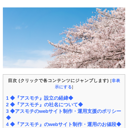
目次 (クリックで各コンテンツにジャンプします)
[
非表
示にする
]
1
◆『アスモチ』設立の経緯◆
2
◆『アスモチ』の社名について◆
3
◆アスモチのwebサイト制作・運用支援のポリシー
◆
4
◆『アスモチ』のwebサイト制作・運用のお値段◆