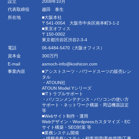
設立
2008年10月
代表取締役
越田 泰生
所在地
■大阪本社
〒541-0054 大阪市中央区南本町3-1-2
■東京オフィス
〒150-0002
東京都渋谷区渋谷2-3-4
電話
06-6484-5470（大阪オフィス）
資本金
300万円
E-mail
asmoch-info@koshicon.com
事業内容
■アシストスーツ・パワードスーツの販売レン
タル
・ATOUN社
ATOUN Model Yシリーズ
■ITトラブルサポート
・パソコンメンテナンス・パソコンの使い方
サポート・ネットワーク構築・周辺機器設定
等
■Webサイト制作・運用
Webデザイン・Wordpressカスタマイズ・EC
サイト構築・SEO対策 等
■業務システム開発
・情報共有システム・顧客管理/案件管理/工事