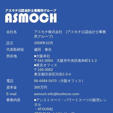
会社名
アスモチ株式会社 (アスモチ公認会計士事務
所グループ)
設立
2008年10月
代表取締役
越田 泰生
所在地
■大阪本社
〒541-0054 大阪市中央区南本町3-1-2
■東京オフィス
〒150-0002
東京都渋谷区渋谷2-3-4
電話
06-6484-5470（大阪オフィス）
資本金
300万円
E-mail
asmoch-info@koshicon.com
事業内容
■アシストスーツ・パワードスーツの販売レン
タル
・ATOUN社