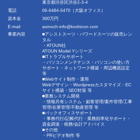
東京都渋谷区渋谷2-3-4
電話
06-6484-5470（大阪オフィス）
資本金
300万円
E-mail
asmoch-info@koshicon.com
事業内容
■アシストスーツ・パワードスーツの販売レン
タル
・ATOUN社
ATOUN Model Yシリーズ
■ITトラブルサポート
・パソコンメンテナンス・パソコンの使い方
サポート・ネットワーク構築・周辺機器設定
等
■Webサイト制作・運用
Webデザイン・Wordpressカスタマイズ・EC
サイト構築・SEO対策 等
■業務システム開発
・情報共有システム・顧客管理/案件管理/工事
管理/在庫管理/不動産管理 等
■バックオフィスサポート
・事務代行/記帳代行・業務効率化サポート・
資金調達・税務/会計アドバイス
■その他
・PRビデオ制作 等