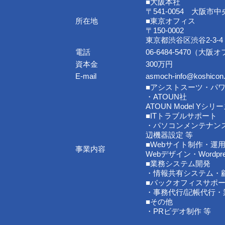
■大阪本社
〒541-0054 大阪市中
所在地
■東京オフィス
〒150-0002
東京都渋谷区渋谷2-3-4
電話
06-6484-5470（大阪
資本金
300万円
E-mail
asmoch-info@koshicon
■アシストスーツ・パ
・ATOUN社
ATOUN Model Yシリ
■ITトラブルサポート
・パソコンメンテナン
辺機器設定 等
■Webサイト制作・運
事業内容
Webデザイン・Wordp
■業務システム開発
・情報共有システム・顧
■バックオフィスサポ
・事務代行/記帳代行
■その他
・PRビデオ制作 等